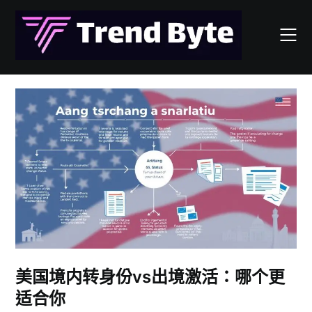
Skip
to
content
美国境内转身份vs出境激活：哪个更
适合你