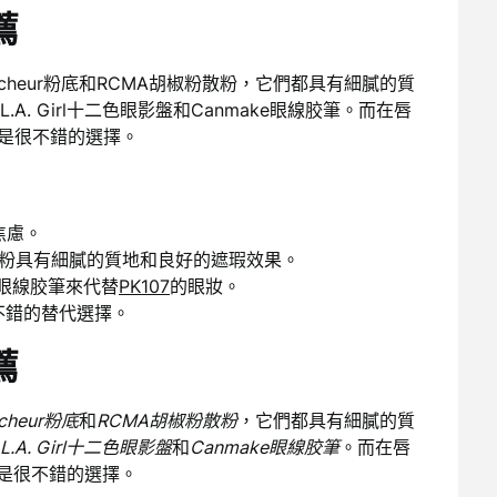
薦
heur粉底和RCMA胡椒粉散粉，它們都具有細膩的質
. Girl十二色眼影盤和Canmake眼線胶筆。而在唇
都是很不錯的選擇。
焦慮。
椒粉散粉具有細膩的質地和良好的遮瑕效果。
ke眼線胶筆來代替
PK107
的眼妝。
是不錯的替代選擇。
薦
cheur粉底
和
RCMA胡椒粉散粉
，它們都具有細膩的質
L.A. Girl十二色眼影盤
和
Canmake眼線胶筆
。而在唇
是很不錯的選擇。