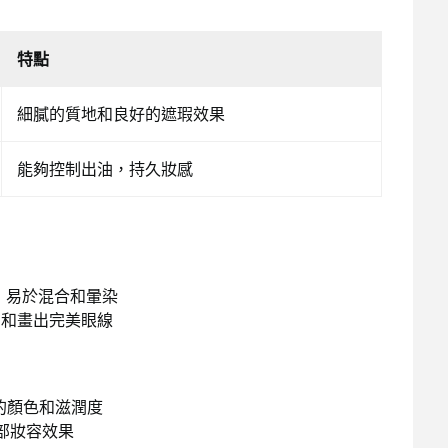
特點
細膩的質地和良好的遮瑕效果
能夠控制出油，持久妝感
選擇，易於混合和暈染
勾勒和畫出完美眼線
久的顏色和滋潤度
部妝容效果