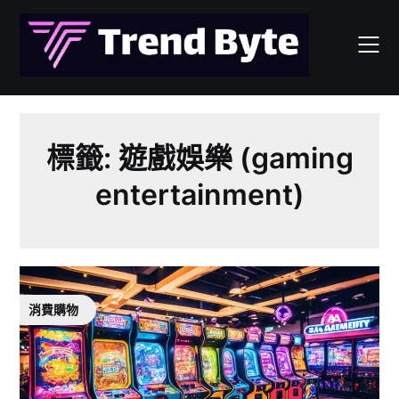
Skip
to
content
標籤:
遊戲娛樂 (gaming
entertainment)
消費購物